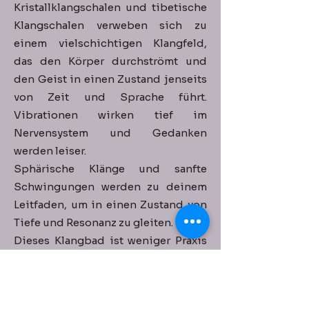
Kristallklangschalen und tibetische
Klangschalen verweben sich zu
einem vielschichtigen Klangfeld,
das den Körper durchströmt und
den Geist in einen Zustand jenseits
von Zeit und Sprache führt.
Vibrationen wirken tief im
Nervensystem und Gedanken
werden leiser.
Sphärische Klänge und sanfte
Schwingungen werden zu deinem
Leitfaden, um in einen Zustand von
Tiefe und Resonanz zu gleiten.
Dieses Klangbad ist weniger Praxis
als Erfahrung: ein intuitiver Reset,
getragen von Frequenz, Dunkelheit
und Neubeginn. Du liegst, hörst,