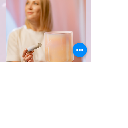
Klangbad
60 Minuten Entspannung
Die, 03.11.26 | 19 - 20 Uhr |
€20
mit Jana
Details