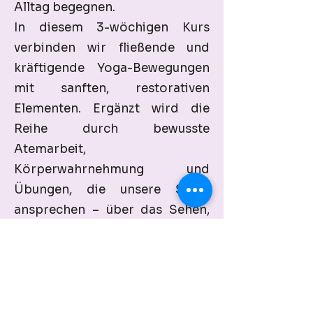
Alltag begegnen.
​In diesem 3-wöchigen Kurs
verbinden wir fließende und
kräftigende Yoga-Bewegungen
mit sanften, restorativen
Elementen. Ergänzt wird die
Reihe durch bewusste
Atemarbeit,
Körperwahrnehmung und
Übungen, die unsere Sinne
ansprechen – über das Sehen,
Hören, Riechen, Fühlen und die
Arbeit mit der Mimik. So
schaffen wir einen Raum, in dem
dein Nervensystem zur Ruhe
kommen und neue Ressourcen