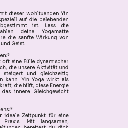
mit dieser wohltuenden Yin
speziell auf die belebenden
gestimmt ist. Lass die
rahlen deine Yogamatte
üre die sanfte Wirkung von
 und Geist.
ien:*
oft eine Fülle dynamischer
ch, die unsere Aktivität und
 steigert und gleichzeitig
n kann. Yin Yoga wirkt als
ft, die hilft, diese Energie
 das innere Gleichgewicht
gens:*
 ideale Zeitpunkt für eine
 Praxis. Mit langsamen,
altungen bereitest du dich