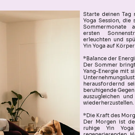
Starte deinen Tag 
Yoga Session, die 
Sommermonate ab
ersten Sonnenst
erleuchten und sp
Yin Yoga auf Körper
*Balance der Energ
Der Sommer bringt 
Yang-Energie mit si
Unternehmungslust
herausfordernd sei
beruhigende Gegenkra
auszugleichen und
wiederherzustellen.
*Die Kraft des Mor
Der Morgen ist der
ruhige Yin Yoga
regenerierenden H