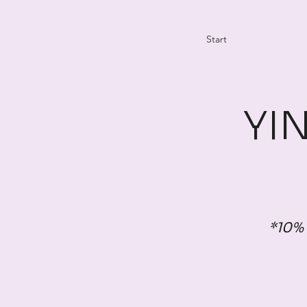
Start
YI
*10% 